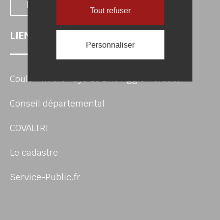
Nous contacter
Tout refuser
LIENS UTILES
Personnaliser
Coulommiers Pays de Brie Agglomération
Conseil départemental
COVALTRI
Le cadastre
Service-Public.fr