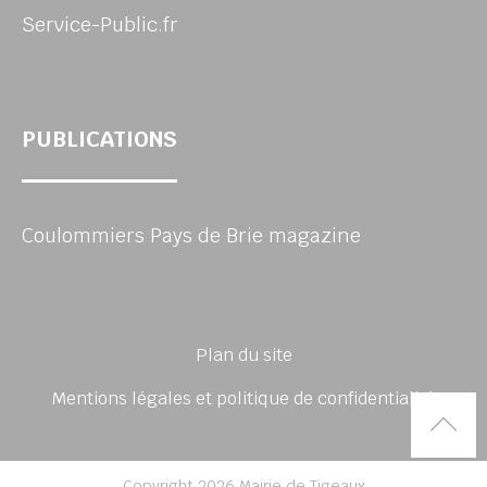
Service-Public.fr
PUBLICATIONS
Coulommiers Pays de Brie magazine
Plan du site
Mentions légales et politique de confidentialité
Rem
Copyright 2026 Mairie de Tigeaux