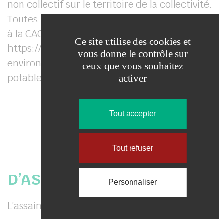
non collectif sur le territoire de la collectivité.
Toutes les demandes doivent être adressées
à la CACPB :
Ce site utilise des cookies et
https://www.coulommierspaysdebrie.fr/vivre/
vous donne le contrôle sur
environnement/assainissement-et-eau-
ceux que vous souhaitez
potable/
activer
Tout accepter
Tout refuser
LE SERVICE PUBLIC
D’ASSAINISSEMENT (SPANC)
Personnaliser
L’assainissement non collectif est défini